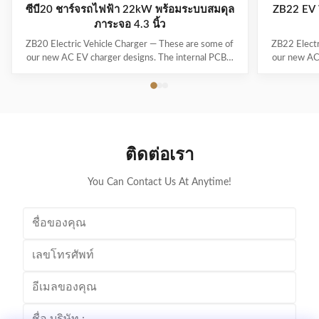
การรั่ว
ซีบี20 ชาร์จรถไฟฟ้า 22kW พร้อมระบบสมดุล
ZB22 EV 
ไหล
ภาระจอ 4.3 นิ้ว
ZB20 Electric Vehicle Charger — These are some of
ZB22 Electr
our new AC EV charger designs. The internal PCBA
our new AC
motherboards are the same as our regular models –
motherboard
only the exteriors/enclosures are new, and they’re
only the ex
waiting for mold development. If none of these
waiting f
designs really catch your eye, we can also create a ...
designs real
ติดต่อเรา
You Can Contact Us At Anytime!