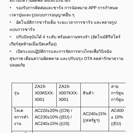
สถานะความผิดพลาดและปริมาตร
•
รองรับการติดต่อและชาร์จ การนัดหมาย APP การกําหนด
เวลาปุ่มและรูปแบบการอนุญาตอื่น ๆ
•
อัตโนมัติการชาร์จเต็ม ระยะเวลาการชาร์จ และหลายรูป
แบบการชาร์จ
•
ปรับปัจจุบันได้ 4 ระดับ พร้อมความทรงจํา (อัตโนมัติรีสโตร์
เกียร์สุดท้ายเมื่อเปิดเครื่อง)
•
เปิดระบบปฏิบัติการและการจัดการทางไกลเพื่อวินิจฉัย
สุขภาพ เตือนความผิดพลาด และปรับปรุง OTA ลดค่ารักษาความ
ปลอดภัย
ZA19-
ZA19-
สาย
รุ่น
X03K5XX-
X007KXX-
สินค้า:
การ์ตูน
X001
X001
การ์ตูน
โลเต
AC220±20% ((CN) /
AC400
AC240±15%
จการทํา
AC230±10% ((EU) /
± 10%
((สหรัฐฯ)
งาน
AC240±15% ((US)
((EU)