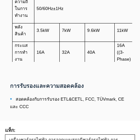
ความถี่
ในการ
50/60Hz±1Hz
ทํางาน
พลัง
3.5kW
7kW
9.6kW
11kW
สินค้า
กระแส
16A
การทํา
16A
32A
40A
((3-
งาน
Phase)
8A-
ระยะ
8A-10A-
16A-20A-
16A-24A-
10A-
เวลา
13A-16A
24A-32A
32A-40A
13A-
การรับรองและความสอดคล้อง
ปัจจุบัน
16A
•
สอดคล้องกับการรับรอง ETL&CETL, FCC, TÜVmark, CE
ขนาด
และ CCC
การ
10.3 นิ้ว
แสดง
ระบบ
แท็ก:
WIFI&Bluetooth
สื่อสาร