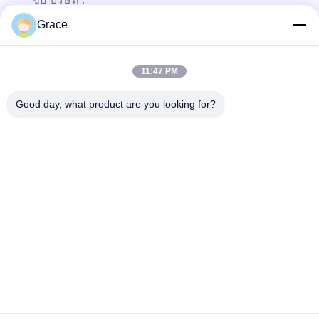
Grace
11:47 PM
Good day, what product are you looking for?
ส่ง
86--4008465288-2
info@zopoise.com
บ้าน
ผลิตภัณฑ์
เกี่ยวกับเรา
ทัวร์โรงงาน
ควบคุมคุณภาพ
ติดต่อเรา
ขออ้าง
ข่าว
ทุกกรณี