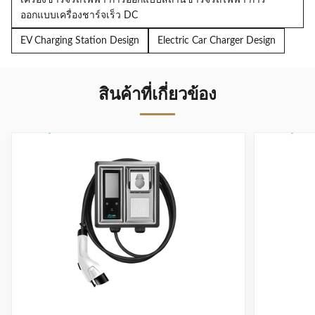
เครื่องชาร์จรถไฟฟ้า การออกแบบสถานีชาร์จรถไฟฟ้า การ
ความ
ออกแบบเครื่องชาร์จเร็ว DC
ยาวของ
3.5m/5m/7m/7.5m
EV Charging Station Design
Electric Car Charger Design
สาย
อุณหภูมิ
การทํา
สินค้าที่เกี่ยวข้อง
-30%~+50°C/5%~95%RH
งาน /
ความชื้น
ระดับ
การ
IP66
ป้องกัน
การเข้า
มิติรวม
298.3mm × 105.7mm × 54mm
น้ําหนัก
< 4.8 กิโลกรัม
สินค้า
การ
ป้องกัน
ประเภท A+DC6mA ((CN, EU) /CCID20 ((US)