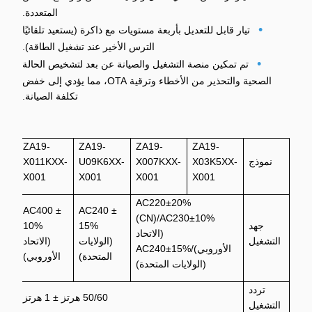
المتعددة.
•
تيار قابل للتعديل بأربعة مستويات مع ذاكرة (يستعيد تلقائيًا
الترس الأخير عند تشغيل الطاقة).
•
تم تمكين منصة التشغيل والصيانة عن بعد لتشخيص الحالة
الصحية والتحذير من الأخطاء وترقية OTA، مما يؤدي إلى خفض
تكلفة الصيانة.
ZA19-
ZA19-
ZA19-
ZA19-
نموذج
X03K5XX-
X007KXX-
U09K6XX-
X011KXX-
X001
X001
X001
X001
AC220±20%
AC400 ±
AC240 ±
(CN)/AC230±10%
جهد
15%
10%
(الاتحاد
التشغيل
(الولايات
(الاتحاد
الأوروبي)/AC240±15%
المتحدة)
الأوروبي)
(الولايات المتحدة)
تردد
50/60 هرتز ± 1 هرتز
التشغيل