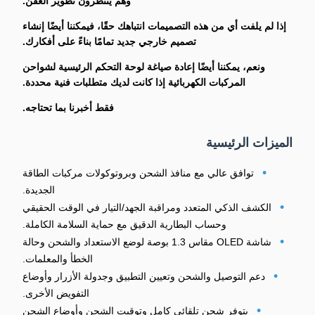
وهم ينتظرون تطوير العفن.
إذا لم يلفت أي من هذه التصميمات انتباهك حقًا، فيمكننا أيضًا إنشاء
تصميم خارجي جديد تمامًا بناءً على أفكارك.
ونعم، يمكننا أيضًا إعادة صياغة لوحة التحكم الرئيسية لشواحن
المركبات الكهربائية إذا كانت لديك متطلبات فنية محددة.
فقط أخبرنا بما تحتاجه.
الميزات الرئيسية
•
توافق عالي مع منافذ الشحن وبروتوكولات مركبات الطاقة
الجديدة.
•
الكشف الذكي المتعدد ومراقبة الجهد/التيار في الوقت الحقيقي
وحساب البطارية الدقيق مع حماية السلامة الكاملة.
•
شاشة OLED مقاس 1.3 بوصة لوضع الاستعداد والشحن وحالة
الخطأ والمعلمات.
•
دعم التوصيل والشحن وتعيين التطبيق وجدولة الأزرار وأوضاع
التفويض الأخرى.
•
يتوفر شحن تلقائي كامل وتوقيت الشحن وأوضاع الشحن