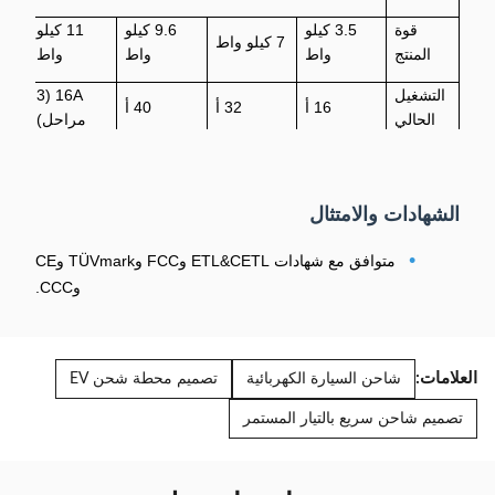
قوة
3.5 كيلو
9.6 كيلو
11 كيلو
7 كيلو واط
المنتج
واط
واط
واط
التشغيل
16A (3
16 أ
32 أ
40 أ
الحالي
مراحل)
النطاق
8A-10A-
16 أ-20
16A-24A-
8A-10A-
الحالي
13A-16A
أ-24 أ-32 أ
32A-40A
13A-16A
الشهادات والامتثال
حجم
1.3 بوصة
العرض
•
متوافق مع شهادات ETL&CETL وFCC وTÜVmark وCE
وCCC.
وضع
واي فاي وبلوتوث
الاتصال
طول
3.5 م/5 م/7 م/7.5 م
العلامات:
الكابل
شاحن السيارة الكهربائية
تصميم محطة شحن EV
تصميم شاحن سريع بالتيار المستمر
درجة
حرارة
-30%~+50 درجة مئوية/5%~95% رطوبة نسبية
التشغيل/
الرطوبة