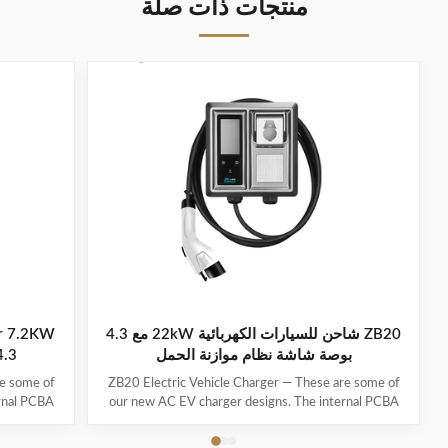
منتجات ذات صلة
تصنيف
حماية
IP66
الدخول
الأبعاد
298.3 ملم × 105.7 ملم × 54 ملم
الشاملة
وزن
<4.8 كجم
المنتج
حماية
النوع أ + تيار مستمر 6 مللي أمبير (CN، الاتحاد
التسرب
الأوروبي)/CCID20 (الولايات المتحدة)
ZB20 شاحن للسيارات الكهربائية 22kW مع 4.3
بوصة شاشة نظام موازنة الحمل
4.3 بوصة مراقبة في الوقت
re some of
ZB20 Electric Vehicle Charger — These are some of
rnal PCBA
our new AC EV charger designs. The internal PCBA
r models –
motherboards are the same as our regular models –
d they’re
only the exteriors/enclosures are new, and they’re