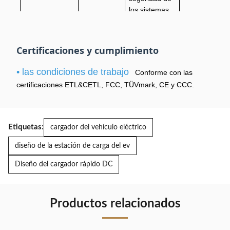
los sistemas
de seguridad
de los
sistemas de
Certificaciones y cumplimiento
Las
seguridad de
medidas de
los sistemas
• las condiciones de trabajo
Las medidas
Conforme con las
seguridad
de seguridad
de seguridad
certificaciones ETL&CETL, FCC, TÜVmark, CE y CCC.
se
de los
se aplicarán
aplicarán
sistemas de
en el caso de
Modelo
en el caso
seguridad de
las aeronaves
de los
los sistemas
Etiquetas:
cargador del vehículo eléctrico
de las
vehículos
de seguridad
categorías A y
de las
de los
diseño de la estación de carga del ev
B.
categorías
sistemas de
Diseño del cargador rápido DC
M1 y M2.
seguridad de
los sistemas
de seguridad
de los
Productos relacionados
sistemas de
seguridad de