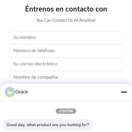
Las señales de radio sonoras:
funcionamiento
Éntrenos en contacto con
Potencia del
3.5kW
7 kW
9.6kW
producto
You Can Contact Us At Anytime!
Corriente de
16A
32A
40A
funcionamiento
Las
condiciones
de los
requisitos
de
seguridad
Se aplicará el
Se aplicará el
Rango de
de los
procedimiento
procedimiento
Grace
corriente
vehículos
siguiente:
siguiente:
de motor
no se
2:54 PM
aplicarán a
los
Good day, what product are you looking for?
vehículos
Envíe