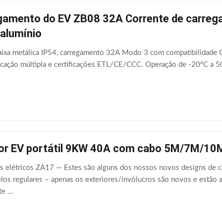
gamento do EV ZB08 32A Corrente de carreg
 alumínio
aixa metálica IP54, carregamento 32A Modo 3 com compatibilida
icação múltipla e certificações ETL/CE/CCC. Operação de -20°C a 5
or EV portátil 9KW 40A com cabo 5M/7M/10
os elétricos ZA17 — Estes são alguns dos nossos novos designs de 
los regulares – apenas os exteriores/invólucros são novos e estã
e ...