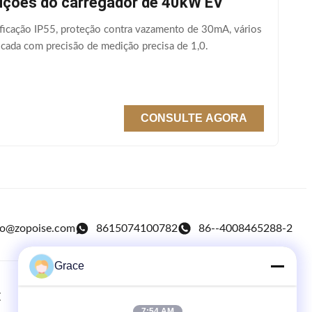
uções do carregador de 40kW EV
icação IP55, proteção contra vazamento de 30mA, vários
cada com precisão de medição precisa de 1,0.
CONSULTE AGORA
fo@zopoise.com
8615074100782
86--4008465288-2
Grace
E
RELAÇÕES RÁPIDAS
7:54 AM