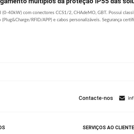
gamento múltiplos da proteção IP55 das sol
al (0-40kW) com conectores CCS1/2, CHAdeMO, GBT. Possui classif
(Plug&Charge/RFID/APP) e cabos personalizáveis. Segurança certifi
Contacte-nos
in
OS
SERVIÇOS AO CLIENT