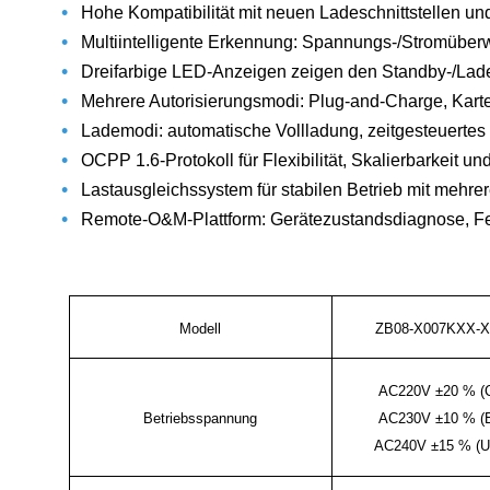
•
Hohe Kompatibilität mit neuen Ladeschnittstellen un
•
Multiintelligente Erkennung: Spannungs-/Stromüberw
•
Dreifarbige LED-Anzeigen zeigen den Standby-/Lade
•
Mehrere Autorisierungsmodi: Plug-and-Charge, Kar
•
Lademodi: automatische Vollladung, zeitgesteuerte
•
OCPP 1.6-Protokoll für Flexibilität, Skalierbarkeit u
•
Lastausgleichssystem für stabilen Betrieb mit mehr
•
Remote-O&M-Plattform: Gerätezustandsdiagnose, F
Modell
ZB08-X007KXX-X
AC220V ±20 % (
Betriebsspannung
AC230V ±10 % (
AC240V ±15 % (