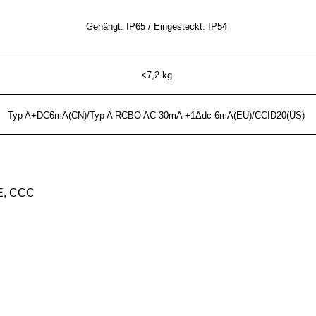
Gehängt: IP65 / Eingesteckt: IP54
<7,2 kg
Typ A+DC6mA(CN)/Typ A RCBO AC 30mA +1Δdc 6mA(EU)/CCID20(US)
CE, CCC