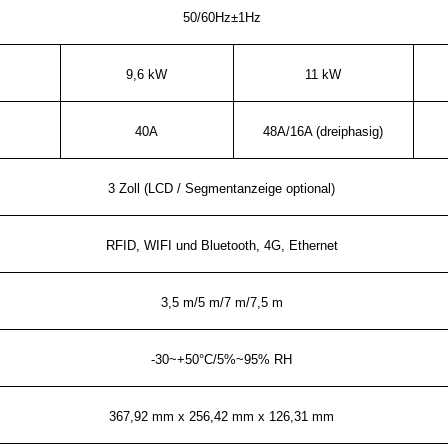
50/60Hz±1Hz
9,6 kW
11 kW
40A
48A/16A (dreiphasig)
3 Zoll (LCD / Segmentanzeige optional)
RFID, WIFI und Bluetooth, 4G, Ethernet
3,5 m/5 m/7 m/7,5 m
-30~+50°C/5%~95% RH
367,92 mm x 256,42 mm x 126,31 mm