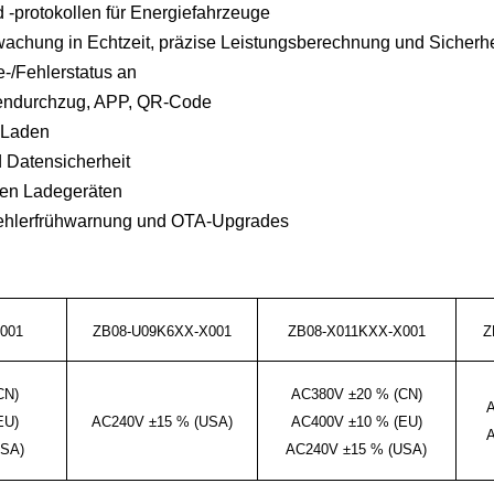
d -protokollen für Energiefahrzeuge
achung in Echtzeit, präzise Leistungsberechnung und Sicherhe
-/Fehlerstatus an
tendurchzug, APP, QR-Code
s Laden
nd Datensicherheit
eren Ladegeräten
ehlerfrühwarnung und OTA-Upgrades
001
ZB08-U09K6XX-X001
ZB08-X011KXX-X001
Z
CN)
AC380V ±20 % (CN)
EU)
AC240V ±15 % (USA)
AC400V ±10 % (EU)
USA)
AC240V ±15 % (USA)