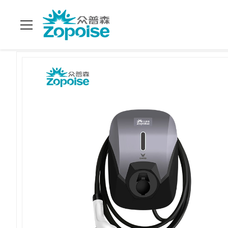
Haus
>
Produits
>
wallbox ev Ladegeräte
>
ZB08 Ladestation F