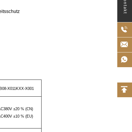
Kontakt
itsschutz
B08-X011KXX-X001
AC380V ±20 % (CN)
AC400V ±10 % (EU)