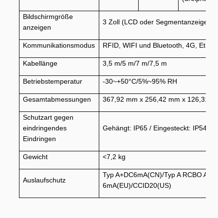
Bildschirmgröße
3 Zoll (LCD oder Segmentanzeige opt
anzeigen
Kommunikationsmodus
RFID, WIFI und Bluetooth, 4G, Ether
Kabellänge
3,5 m/5 m/7 m/7,5 m
Betriebstemperatur
-30~+50°C/5%~95% RH
Gesamtabmessungen
367,92 mm x 256,42 mm x 126,31 
Schutzart gegen
eindringendes
Gehängt: IP65 / Eingesteckt: IP54
Eindringen
Gewicht
<7,2 kg
Typ A+DC6mA(CN)/Typ A RCBO AC 
Auslaufschutz
6mA(EU)/CCID20(US)