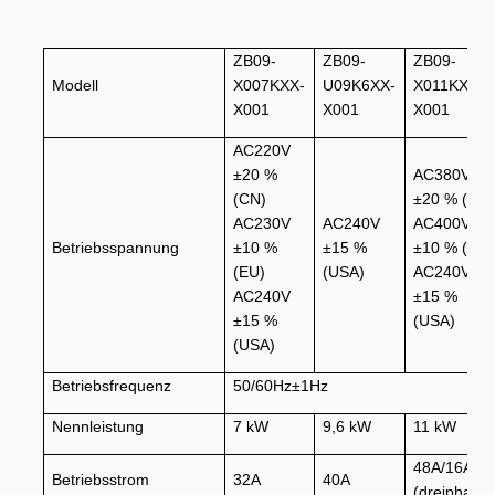
ZB09-
ZB09-
ZB09-
Modell
X007KXX-
U09K6XX-
X011KXX-
X001
X001
X001
AC220V
±20 %
AC380V
(CN)
±20 % (CN)
AC230V
AC240V
AC400V
Betriebsspannung
±10 %
±15 %
±10 % (EU)
(EU)
(USA)
AC240V
AC240V
±15 %
±15 %
(USA)
(USA)
Betriebsfrequenz
50/60Hz±1Hz
Nennleistung
7 kW
9,6 kW
11 kW
48A/16A
Betriebsstrom
32A
40A
(dreiphasig