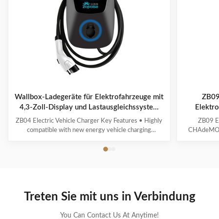
Wallbox-Ladegeräte für Elektrofahrzeuge mit
ZB09
4,3-Zoll-Display und Lastausgleichssystem
Elektro
OCPP 1.6-Protokoll ZB04
ZB04 Electric Vehicle Charger Key Features • Highly
ZB09 EV
compatible with new energy vehicle charging
CHAdeMO- 
interfaces and protocols • Multi-intelligent detection
OCPP 1.6, 4
with real-time voltage/current monitoring and precise
und mehre
power calculation • Comprehensive safety protection
TÜV zerti
systems • 4.3" display showing real-time ...
Treten Sie mit uns in Verbindung
You Can Contact Us At Anytime!