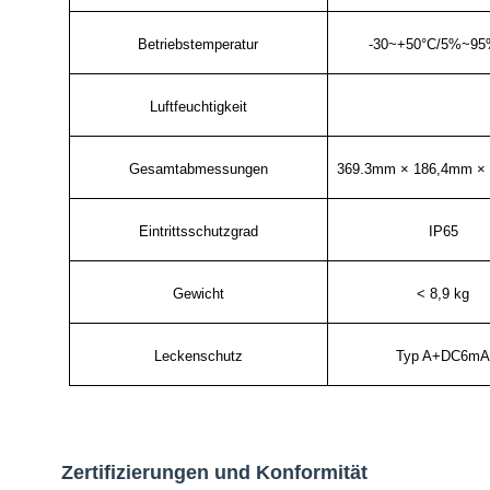
Betriebstemperatur
-30~+50°C/5%~9
Luftfeuchtigkeit
Gesamtabmessungen
369.3mm × 186,4mm ×
Eintrittsschutzgrad
IP65
Gewicht
< 8,9 kg
Leckenschutz
Typ A+DC6m
Zertifizierungen und Konformität