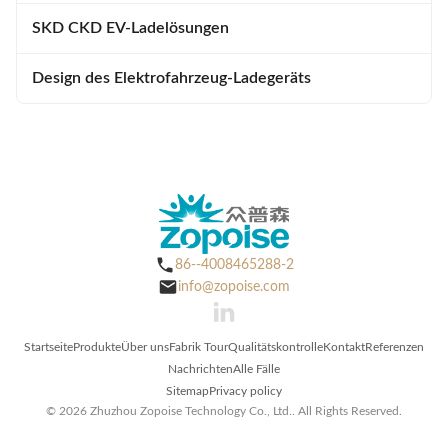
SKD CKD EV-Ladelösungen
Design des Elektrofahrzeug-Ladegeräts
86--4008465288-2
info@zopoise.com
Startseite
Produkte
Über uns
Fabrik Tour
Qualitätskontrolle
Kontakt
Referenzen
Nachrichten
Alle Fälle
Sitemap
Privacy policy
© 2026 Zhuzhou Zopoise Technology Co., Ltd.. All Rights Reserved.