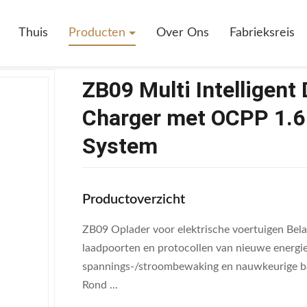
etection Wallbox EV Charger Met OCPP 1.6 Protocol Load Balancing Syst
Thuis
Producten
Over Ons
Fabrieksreis
ZB09 Multi Intelligent
Charger met OCPP 1.6 
System
Productoverzicht
ZB09 Oplader voor elektrische voertuigen Bela
laadpoorten en protocollen van nieuwe energiev
spannings-/stroombewaking en nauwkeurige bat
Rond ...