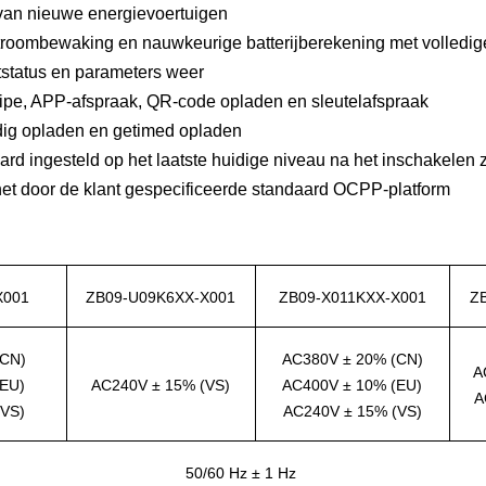
 van nieuwe energievoertuigen
/stroombewaking en nauwkeurige batterijberekening met volledi
tstatus en parameters weer
wipe, APP-afspraak, QR-code opladen en sleutelafspraak
dig opladen en getimed opladen
ard ingesteld op het laatste huidige niveau na het inschakelen 
et door de klant gespecificeerde standaard OCPP-platform
X001
ZB09-U09K6XX-X001
ZB09-X011KXX-X001
Z
(CN)
AC380V ± 20% (CN)
A
(EU)
AC240V ± 15% (VS)
AC400V ± 10% (EU)
A
VS)
AC240V ± 15% (VS)
50/60 Hz ± 1 Hz