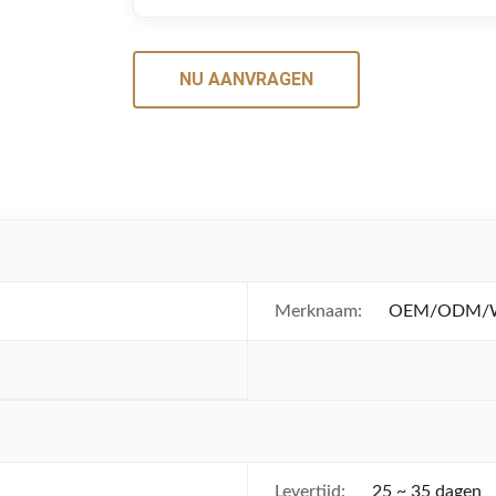
NU AANVRAGEN
Merknaam:
OEM/ODM/Wh
Levertijd:
25 ~ 35 dagen