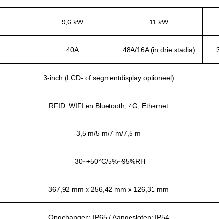
9,6 kW
11 kW
40A
48A/16A (in drie stadia)
3
3-inch (LCD- of segmentdisplay optioneel)
RFID, WIFI en Bluetooth, 4G, Ethernet
3,5 m/5 m/7 m/7,5 m
-30~+50°C/5%~95%RH
367,92 mm x 256,42 mm x 126,31 mm
Opgehangen: IP65 / Aangesloten: IP54