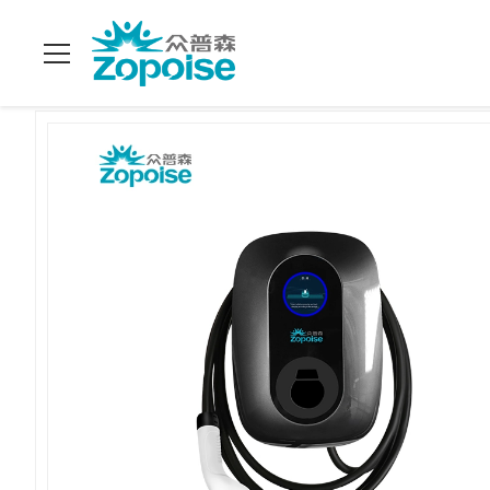
Huis
>
Producten
>
EV laderspunt
>
ZB09 Multi Intelligent D