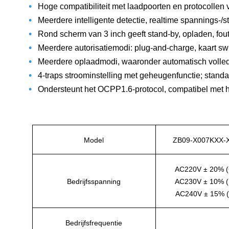
•
Hoge compatibiliteit met laadpoorten en protocollen
•
Meerdere intelligente detectie, realtime spannings-
•
Rond scherm van 3 inch geeft stand-by, opladen, fou
•
Meerdere autorisatiemodi: plug-and-charge, kaart s
•
Meerdere oplaadmodi, waaronder automatisch volle
•
4-traps stroominstelling met geheugenfunctie; standa
•
Ondersteunt het OCPP1.6-protocol, compatibel met h
Model
ZB09-X007KXX-
AC220V ± 20% 
Bedrijfsspanning
AC230V ± 10% 
AC240V ± 15% (
Bedrijfsfrequentie