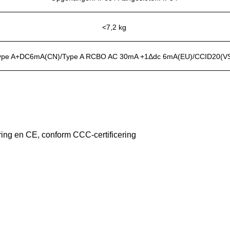
<7,2 kg
ype A+DC6mA(CN)/Type A RCBO AC 30mA +1Δdc 6mA(EU)/CCID20(V
ng en CE, conform CCC-certificering