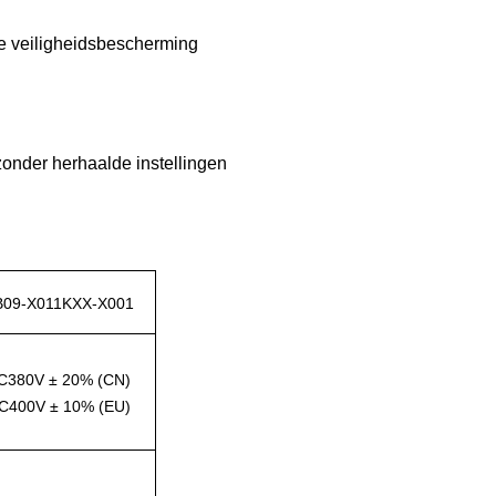
ge veiligheidsbescherming
zonder herhaalde instellingen
B09-X011KXX-X001
C380V ± 20% (CN)
C400V ± 10% (EU)