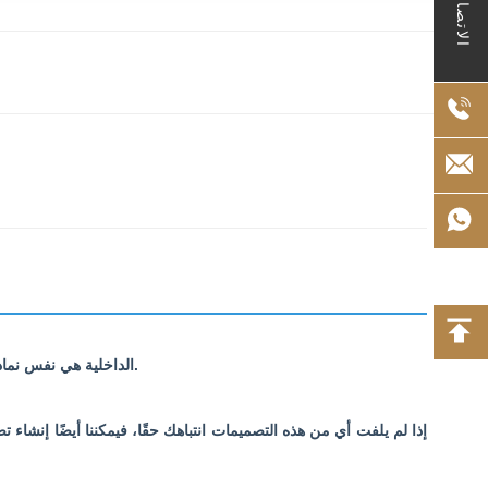
الاتصال
هذه بعض تصميماتنا الجديدة لشاحن AC EV. اللوحات الأم PCBA الداخلية هي نفس نماذجنا العادية - فقط الأجزاء الخارجية/المرفقات جديدة، وهي في انتظار تطوير القالب.
إذا لم يلفت أي من هذه التصميمات انتباهك حقًا، فيمكننا أيضًا إنشاء ت