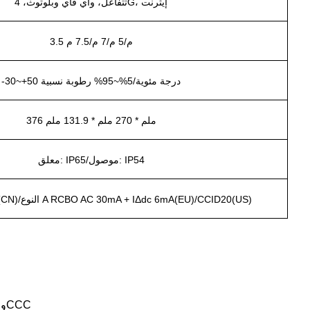
تتفاعل، واي فاي وبلوتوث، 4G، إيثرنت
3.5 م/5 م/7 م/7.5 م
-30~+50 درجة مئوية/5%~95% رطوبة نسبية
376 ملم * 270 ملم * 131.9 ملم
معلق: IP65/موصول: IP54
النوع A+DC6mA(CN)/النوع A RCBO AC 30mA + IΔdc 6mA(EU)/CCID20(US)
متوافق مع شهادات ETL&CETL وFCC وTÜVmark وCE وCCC