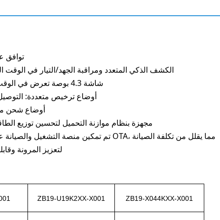
توافق ع
الكشف الذكي المتعدد ومراقبة الجهد/التيار في الوقت ا
شاشة 4.3 بوصة تعرض في الوقت الحقيقي وضع الاستعداد والشحن وحالة الخطأ والمعلمات
أوضاع ترخيص متعددة: التوصيل و
أوضاع شحن متع
مجهزة بنظام موازنة التحميل لتحسين توزيع الطاق
تم تمكين منصة التشغيل والصيانة عن بعد لتشخيص حالة المعدات والتحذير من الأخطاء وترقية OTA، مما يقلل من تكلفة الصيانة
يعتمد بروتوكول الاتصال OCPP1.6 لتع
001
ZB19-U19K2XX-X001
ZB19-X044KXX-X001