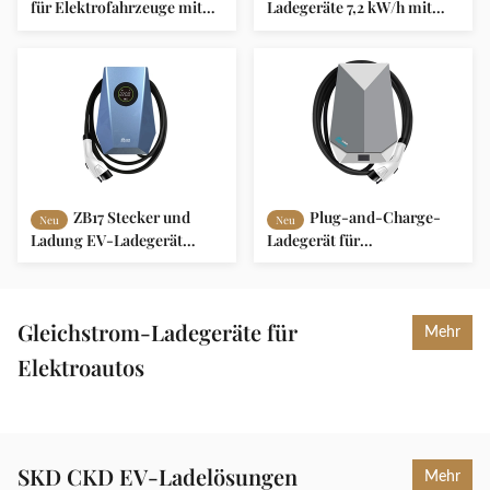
für Elektrofahrzeuge mit
Ladegeräte 7,2 kW/h mit
4,3-Zoll-Display und
4,3-Zoll-Display OCPP 1.6-
Lastausgleichssystem
Protokoll
OCPP 1.6-Protokoll ZB04
ZB17 Stecker und
Plug-and-Charge-
Neu
Neu
Ladung EV-Ladegerät
Ladegerät für
Wallbox Fernüberwachung
Elektrofahrzeuge mit
32A 40A 48A 16A
Echtzeitüberwachung
OCPP1.6-Protokoll ZB14
Gleichstrom-Ladegeräte für
Mehr
Elektroautos
SKD CKD EV-Ladelösungen
Mehr