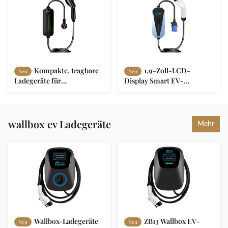
Kompakte, tragbare
1,9-Zoll-LCD-
Neu
Neu
Ladegeräte für
Display Smart EV-
Elektrofahrzeuge mit
Ladegerät 4-stufig
langfristiger kommerzieller
einstellbarer Strom
Nutzung
AC200-250V
wallbox ev Ladegeräte
Mehr
Wallbox-Ladegeräte
ZB13 Wallbox EV-
Neu
Neu