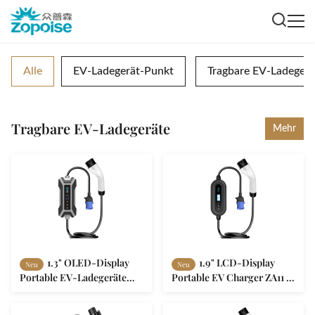
Alle
EV-Ladegerät-Punkt
Tragbare EV-Ladegerä
Tragbare EV-Ladegeräte
Mehr
1.3" OLED-Display
1.9" LCD-Display
Neu
Neu
Portable EV-Ladegeräte
Portable EV Charger ZA11 4
ZA08 mit Remote-O&M-
Stufe Einstellstrom
Plattform