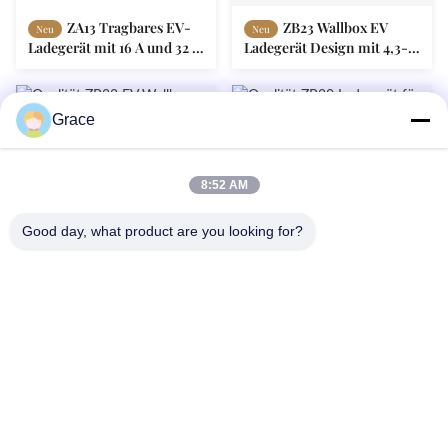
ZA13 Tragbares EV-
ZB23 Wallbox EV
Neu
Neu
Ladegerät mit 16 A und 32 A
Ladegerät Design mit 4,3-
und 1,3-Zoll-OLED-Display
Zoll-Bildschirm
Echtzeitüberwachung
Grace
8:52 AM
Good day, what product are you looking for?
ZB22 EV Wallbox
ZB20 Ladegerät für
Neu
Neu
Ladegerät 7.2KW mit 4.3in
Elektrofahrzeuge 22 kW mit
Bildschirm
4,3-Zoll-Lastbalancing-
Echtzeitüberwachung
System
86--4008465288-2
info@zopoise.com