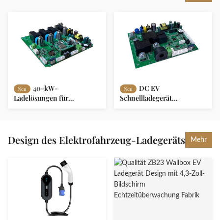
40-kW-
DC EV
Neu
Neu
Ladelösungen für
Schnellladegerät
Elektrofahrzeuge IP55-
Flüssigkeits- / Luftgekühlt
Schutz, mehrere Lademodi
mit 7-Zoll-LCD-
Touchscreen
Design des Elektrofahrzeug-Ladegeräts
Mehr