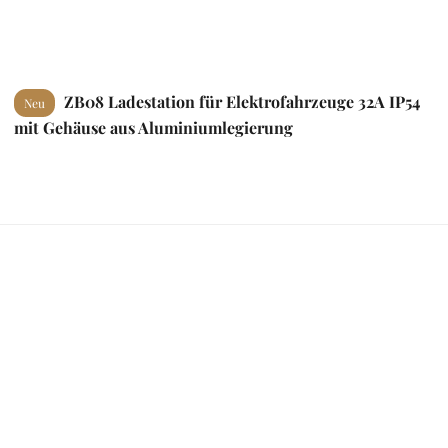
ZB08 Ladestation für Elektrofahrzeuge 32A IP54
Neu
mit Gehäuse aus Aluminiumlegierung