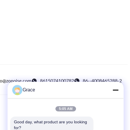
fo@zopoise.com
8615074100782
86--4008465288-2
Grace
5:05 AM
SCHNELLE VERBINDUNGEN
Haus
Good day, what product are you looking 
for?
produits