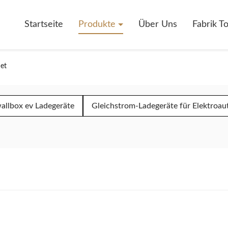
Startseite
Produkte
Über Uns
Fabrik T
net
allbox ev Ladegeräte
Gleichstrom-Ladegeräte für Elektroau