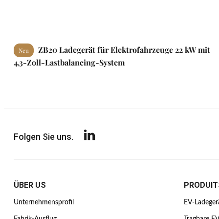
ZB20 Ladegerät für Elektrofahrzeuge 22 kW mit
Neu
4,3-Zoll-Lastbalancing-System
Folgen Sie uns.
ÜBER US
PRODUIT
Unternehmensprofil
EV-Ladeger
Fabrik-Ausflug
Tragbare E