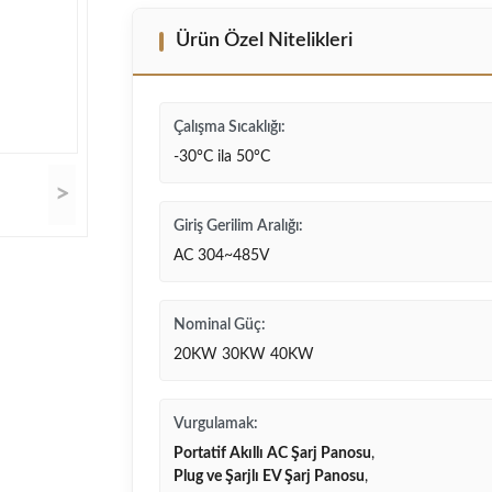
Ürün Özel Nitelikleri
Çalışma Sıcaklığı:
-30°C ila 50°C
>
Giriş Gerilim Aralığı:
AC 304~485V
Nominal Güç:
20KW 30KW 40KW
Vurgulamak:
Portatif Akıllı AC Şarj Panosu
,
Plug ve Şarjlı EV Şarj Panosu
,