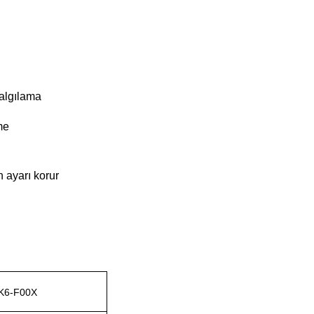
 algılama
me
n ayarı korur
K6-F00X