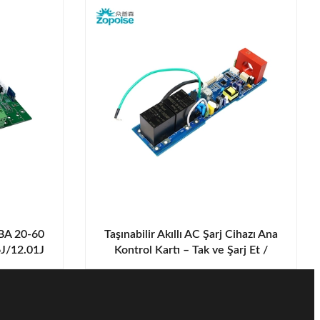
CBA 20-60
Taşınabilir Akıllı AC Şarj Cihazı Ana
6J/12.01J
Kontrol Kartı – Tak ve Şarj Et /
Programlı Şarj Etme, Çoklu Akıllı
Algılama, 4 Kademeli Akım Ayarı.