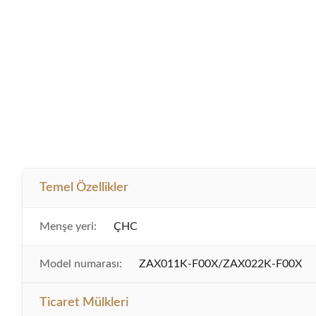
Temel Özellikler
Menşe yeri:
ÇHC
Model numarası:
ZAX011K-F00X/ZAX022K-F00X
Ticaret Mülkleri