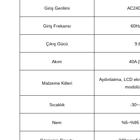
Giriş Gerilimi
AC24
Giriş Frekansı
60H
Çıkış Gücü
9,
Akım
40A (
Aydınlatma, LCD ekr
Malzeme Kitleri
modülü
Sıcaklık
-30~
Nem
%5~%95 