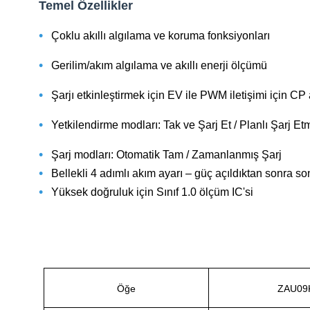
Temel Özellikler
•
Çoklu akıllı algılama ve koruma fonksiyonları
•
Gerilim/akım algılama ve akıllı enerji ölçümü
•
Şarjı etkinleştirmek için EV ile PWM iletişimi için CP
•
Yetkilendirme modları: Tak ve Şarj Et / Planlı Şarj Et
•
Şarj modları: Otomatik Tam / Zamanlanmış Şarj
•
Bellekli 4 adımlı akım ayarı – güç açıldıktan sonra so
•
Yüksek doğruluk için Sınıf 1.0 ölçüm IC'si
Öğe
ZAU09