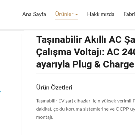
llı AC Şarj Aracı Ana Kontrol Boru ️ Çalışma Voltajı: AC 240V ± 15%, 4 Aşama
Ana Sayfa
Ürünler
Hakkımızda
Fabr
Taşınabilir Akıllı AC Şa
Çalışma Voltajı: AC 24
ayarıyla Plug & Charge 
Ürün Özetleri
Taşınabilir EV şarj cihazları için yüksek verimli
dakika), çoklu koruma sistemlerine ve OCPP uy
montajı.