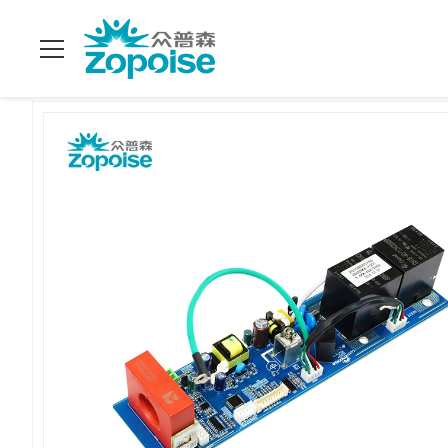
Evde
>
Ürünler
>
SKD CKD EV Şarj Çözümleri
>
Taşınabilir Akı