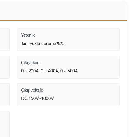
Yeterlik:
Tam yüklü durum≥%95
Çıkış akımı:
0 ~ 200A, 0 ~ 400A, 0 ~ 500A
Çıkış voltajı:
DC 150V~1000V