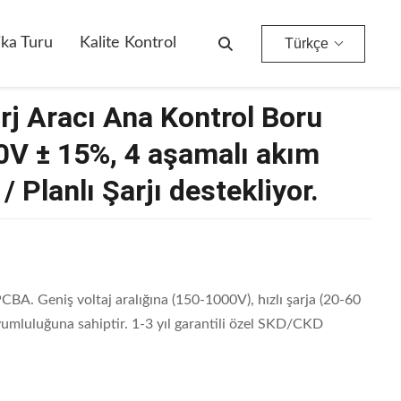
lı Akım Ayarıyla Plug & Charge / Planlı Şarjı Destekliyor.
ika Turu
Kalite Kontrol
Türkçe
rj Aracı Ana Kontrol Boru ️
0V ± 15%, 4 aşamalı akım
/ Planlı Şarjı destekliyor.
 PCBA. Geniş voltaj aralığına (150-1000V), hızlı şarja (20-60
umluluğuna sahiptir. 1-3 yıl garantili özel SKD/CKD