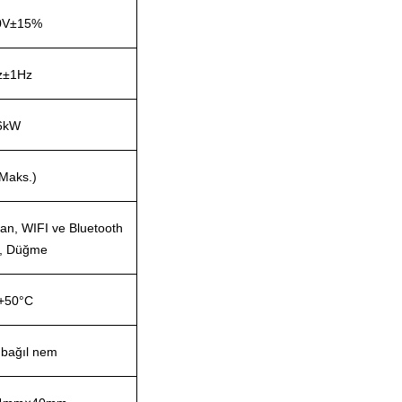
0V±15%
z±1Hz
6kW
Maks.)
an, WIFI ve Bluetooth
, Düğme
+50°C
bağıl nem