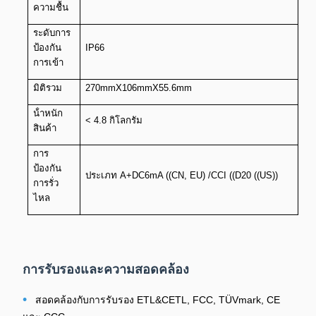
ความชื้น
ระดับการ
ป้องกัน
IP66
การเข้า
มิติรวม
270mmX106mmX55.6mm
น้ําหนัก
< 4.8 กิโลกรัม
สินค้า
การ
ป้องกัน
ประเภท A+DC6mA ((CN, EU) /CCI ((D20 ((US))
การรั่ว
ไหล
การรับรองและความสอดคล้อง
•
สอดคล้องกับการรับรอง ETL&CETL, FCC, TÜVmark, CE