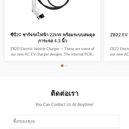
ซีบี20 ชาร์จรถไฟฟ้า 22kW พร้อมระบบสมดุล
ZB22 EV 
ภาระจอ 4.3 นิ้ว
ZB20 Electric Vehicle Charger — These are some of
ZB22 Electr
our new AC EV charger designs. The internal PCBA
our new AC
motherboards are the same as our regular models –
motherboard
only the exteriors/enclosures are new, and they’re
only the ex
waiting for mold development. If none of these
waiting f
designs really catch your eye, we can also create a ...
designs real
ติดต่อเรา
You Can Contact Us At Anytime!