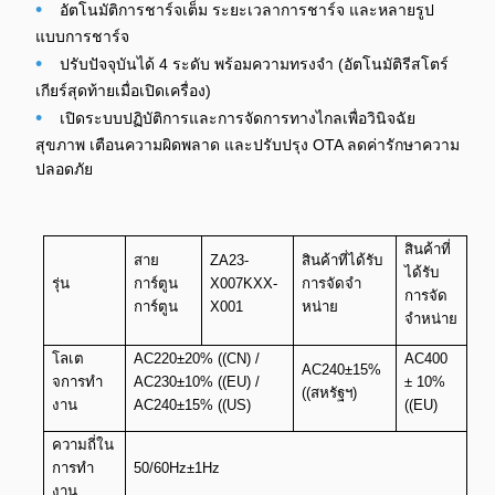
•
อัตโนมัติการชาร์จเต็ม ระยะเวลาการชาร์จ และหลายรูป
แบบการชาร์จ
•
ปรับปัจจุบันได้ 4 ระดับ พร้อมความทรงจํา (อัตโนมัติรีสโตร์
เกียร์สุดท้ายเมื่อเปิดเครื่อง)
•
เปิดระบบปฏิบัติการและการจัดการทางไกลเพื่อวินิจฉัย
สุขภาพ เตือนความผิดพลาด และปรับปรุง OTA ลดค่ารักษาความ
ปลอดภัย
สินค้าที่
สาย
ZA23-
สินค้าที่ได้รับ
ได้รับ
รุ่น
การ์ตูน
X007KXX-
การจัดจํา
การจัด
การ์ตูน
X001
หน่าย
จําหน่าย
โลเต
AC220±20% ((CN) /
AC400
AC240±15%
จการทํา
AC230±10% ((EU) /
± 10%
((สหรัฐฯ)
งาน
AC240±15% ((US)
((EU)
ความถี่ใน
การทํา
50/60Hz±1Hz
งาน