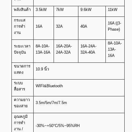
พลังสินค้า
3.5kW
7kW
9.6kW
11kW
กระแส
16A ((3-
การทํา
16A
32A
40A
Phase)
งาน
8A-10A-
ระยะเวลา
8A-10A-
16A-20A-
16A-24A-
13A-
ปัจจุบัน
13A-16A
24A-32A
32A-40A
16A
ขนาดการ
10.9 นิ้ว
แสดง
ระบบ
WIFI&Bluetooth
สื่อสาร
ความยาว
3.5m/5m/7m/7.5m
ของสาย
อุณหภูมิ
การทํา
-30%~+50°C/5%~95%RH
งาน /