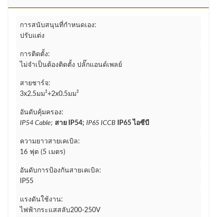
การสนับสนุนที่กำหนดเอง:
ปรับแต่ง
การติดตั้ง:
ไม่จำเป็นต้องติดตั้ง ปลั๊กแอนด์เพลย์
สายชาร์จ:
3x2.5มม²+2x0.5มม²
อันดับคุ้มครอง:
IP54 Cable;
สาย IP54;
IP65 ICCB
IP65 ไอซีบี
ความยาวสายเคเบิล:
16 ฟุต (5 เมตร)
อันดับการป้องกันสายเคเบิล:
IP55
แรงดันใช้งาน:
ไฟฟ้ากระแสสลับ200-250V