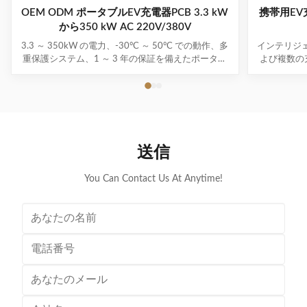
OEM ODM ポータブルEV充電器PCB 3.3 kW
携帯用EV充
から350 kW AC 220V/380V
3.3 ～ 350kW の電力、-30°C ～ 50°C での動作、多
インテリジェ
重保護システム、1 ～ 3 年の保証を備えたポータブ
よび複数の
ル EV 充電器用 PCBA。プラグアンド充電の利便性
器 (3.7kW 
により、すべての主要な EV モデルをサポートしま
動作し、
す。
送信
You Can Contact Us At Anytime!