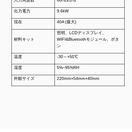
入力周波数
60Hz±1Hz
出力電力
9.6kW
現在
40A (最大)
照明、LCDディスプレイ、
材料キット
WIFI&Bluetoothモジュール、ボタ
ン
温度
-30～+50℃
湿度
5%~95%RH
外観サイズ
220mm×54mm×40mm