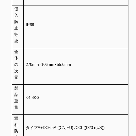
侵
入
防
IP66
止
等
級
全
体
の
270mm×106mm×55.6mm
次
元
製
品
<4.8KG
重
量
漏
れ
タイプA+DC6mA ((CN,EU) /CCI ((D20 ((US))
防