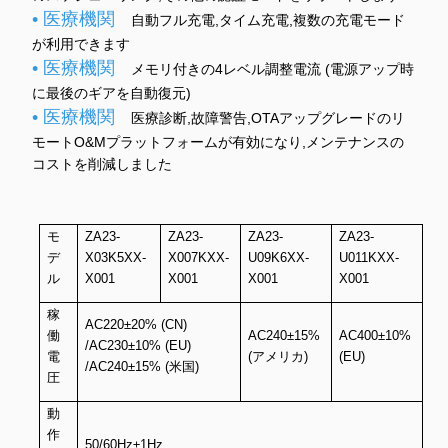
• 医療機関
自動フル充電,タイム充電,複数の充電モード
が利用できます
• 医療機関
メモリ付きの4レベル調整電流 (電源アップ時
に最後のギアを自動復元)
• 医療機関
医療診断,故障警告,OTAアップグレードのリ
モートO&Mプラットフォームが有効になり,メンテナンスの
コストを削減しました
モ
ZA23-
ZA23-
ZA23-
ZA23-
デ
X03K5XX-
X007KXX-
U09K6XX-
U011KXX-
ル
X001
X001
X001
X001
稼
AC220±20% (CN)
働
AC240±15%
AC400±10%
/AC230±10% (EU)
電
(アメリカ)
(EU)
/AC240±15% (米国)
圧
動
作
50/60Hz±1Hz