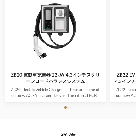
ZB20 電動車充電器 22kW 4.3インチスクリ
ZB22 
ーンロードバランスシステム
4.3イン
ZB20 Electric Vehicle Charger — These are some of
ZB22 Electr
our new AC EV charger designs. The internal PCBA
our new AC
motherboards are the same as our regular models –
motherboard
only the exteriors/enclosures are new, and they’re
only the ex
waiting for mold development. If none of these
waiting f
designs really catch your eye, we can also create a ...
designs real