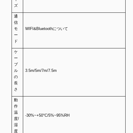
ズ
通
信
モ
WIFI&Bluetoothについて
ー
ド
ケ
ー
ブ
ル
3.5m/5m/7m/7.5m
の
長
さ
動
作
温
-30%~+50°C/5%~95%RH
度/
湿
度