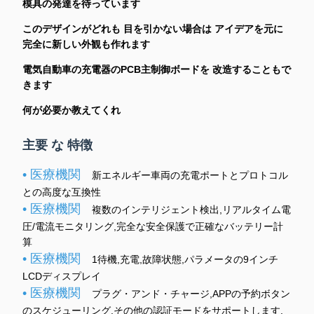
模具の発達を待っています
このデザインがどれも 目を引かない場合は アイデアを元に
完全に新しい外観も作れます
電気自動車の充電器のPCB主制御ボードを 改造することもで
きます
何が必要か教えてくれ
主要 な 特徴
• 医療機関
新エネルギー車両の充電ポートとプロトコル
との高度な互換性
• 医療機関
複数のインテリジェント検出,リアルタイム電
圧/電流モニタリング,完全な安全保護で正確なバッテリー計
算
• 医療機関
1待機,充電,故障状態,パラメータの9インチ
LCDディスプレイ
• 医療機関
プラグ・アンド・チャージ,APPの予約ボタン
のスケジューリング,その他の認証モードをサポートします.