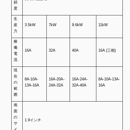
頻
度
生
産
3.5kW
7kW
9.6kW
11kW
力
稼
働
16A
32A
40A
16A (三相)
電
流
現
在
8A-10A-
16A-20A-
16A-24A-
8A-10A-13A-
の
13A-16A
24A-32A
32A-40A
16A
範
囲
画
面
の
1.9インチ
サ
イ