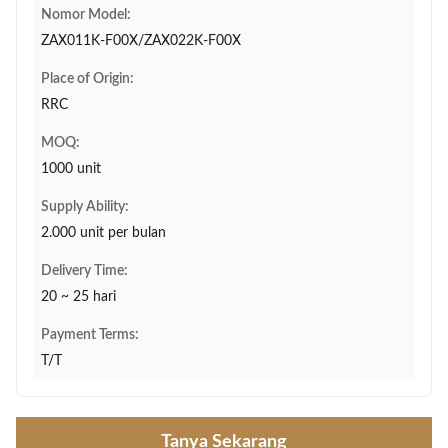
Nomor Model:
ZAX011K-F00X/ZAX022K-F00X
Place of Origin:
RRC
MOQ:
1000 unit
Supply Ability:
2.000 unit per bulan
Delivery Time:
20 ~ 25 hari
Payment Terms:
T/T
Tanya Sekarang