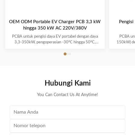
OEM ODM Portable EV Charger PCB 3,3 kW
Pengisi
hingga 350 kW AC 220V/380V
PCBA untuk pengisi daya EV portabel dengan daya
PCBA unt
3,3-350kW, pengoperasian -30°C hingga 50°C,
150kW) de
sistem multi-perlindungan, dan garansi 1-3 tahun.
presisi (a
Mendukung semua model EV utama dengan
daya. Ber
kenyamanan plug-and-charge.
Hubungi Kami
You Can Contact Us At Anytime!