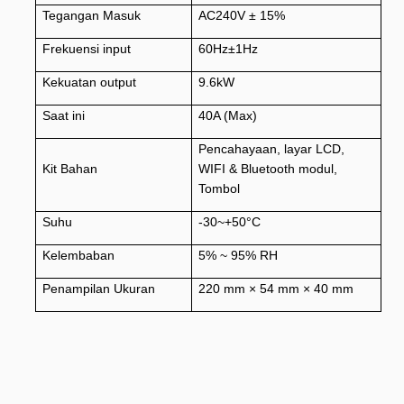
Tegangan Masuk
AC240V ± 15%
Frekuensi input
60Hz±1Hz
Kekuatan output
9.6kW
Saat ini
40A (Max)
Pencahayaan, layar LCD,
Kit Bahan
WIFI & Bluetooth modul,
Tombol
Suhu
-30~+50°C
Kelembaban
5% ~ 95% RH
Penampilan Ukuran
220 mm × 54 mm × 40 mm