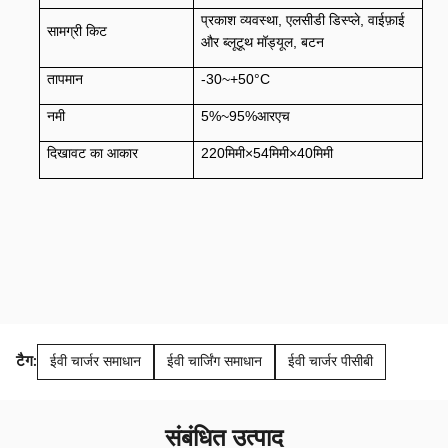
प्रकाश व्यवस्था, एलसीडी डिस्प्ले, वाईफ़ाई
सामग्री किट
और ब्लूटूथ मॉड्यूल, बटन
तापमान
-30~+50°C
नमी
5%~95%आरएच
दिखावट का आकार
220मिमी×54मिमी×40मिमी
टैग:
ईवी चार्जर समाधान
ईवी चार्जिंग समाधान
ईवी चार्जर पीसीबी
संबंधित उत्पाद