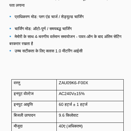
पता लगाना
•
प्राधिकरण मोड: प्लग एंड चार्ज / शेड्यूल्ड चार्जिंग
•
चार्जिंग मोड: ऑटो-पूर्ण / समयबद्ध चार्जिंग
•
मेमोरी के साथ 4-चरणीय वर्तमान समायोजन - पावर-ऑन के बाद अंतिम सेटिंग
बरकरार रखता है
•
उच्च सटीकता के लिए क्लास 1.0 मीटरिंग आईसी
वस्तु
ZAU09K6-F00X
इनपुट वोल्टेज
AC240V±15%
इनपुट आवृत्ति
60 हर्ट्ज ± 1 हर्ट्ज
बिजली उत्पादन
9.6 किलोवाट
मौजूदा
40ए (अधिकतम)