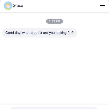
ENTREPRISE
Grace
Produits
3:32 PM
Tiktok
Good day, what product are you looking for?
Autres vidéos
86--4008465288-2
info@zopoise.com
Aperçu
Produits
A propos de nous
Visite d'usine
Contrôle de la qualité
Contact
Demande de soumission
nouvelles
Tous les cas
Plan du site
Politique en matière de protection de la vie privée