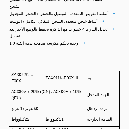
الشحن
•
أنماط التفويض المتعددة: التوصيل والشحن / الشحن المجدول
•
أنماط شحن متعددة: الشحن التلقائي الكامل / التوقيت
•
تعديل التيار بـ 4 خطوات مع الذاكرة يحتفظ بالوضع الأخير بعد
تشغيل
•
وحدة تحكم مكرسة مدمجة بدقة الفئة 1.0
الـ ZAX022K-
البند
الـ ZAX011K-F00X
F00X
AC380V ± 20% ((CN) / AC400V ± 10%
الجهد المدخل
((EU)
تردد الإدخال
50 هرتز±1 هرتز
الطاقة الخارجة
11كيلوواط
22كيلوواط