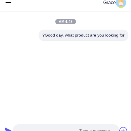
Grace
4:48 AM
Good day, what product are you looking for?
ارسل
86--4008465288-2
info@zopoise.com
منزل
المنتجات
حول بنا
جولة في المعمل
ضبط الجودة
اتصل بنا
طلب اقتباس
أخبار
جميع القضايا
خريطة الموقع
سياسة الخصوصية