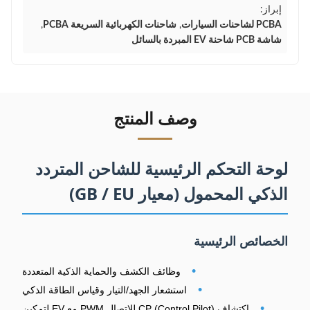
إبراز:
PCBA لشاحنات السيارات
,
شاحنات الكهربائية السريعة PCBA
,
شاشة PCB شاحنة EV المبردة بالسائل
وصف المنتج
لوحة التحكم الرئيسية للشاحن المتردد
الذكي المحمول (معيار GB / EU)
الخصائص الرئيسية
•
وظائف الكشف والحماية الذكية المتعددة
•
استشعار الجهد/التيار وقياس الطاقة الذكي
•
اكتشاف CP (Control Pilot) للاتصال PWM مع EV لتمكين