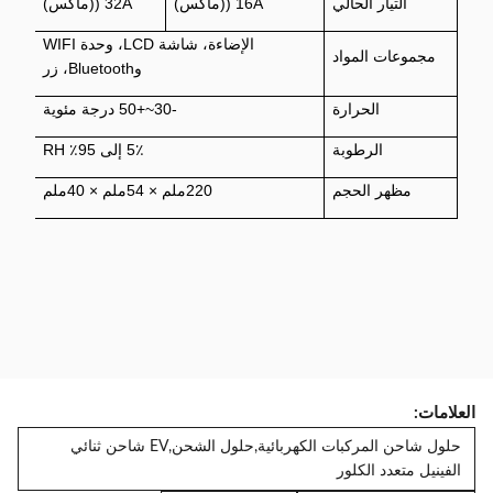
التيار الحالي
16A ((ماكس)
32A ((ماكس)
الإضاءة، شاشة LCD، وحدة WIFI
مجموعات المواد
وBluetooth، زر
الحرارة
-30~+50 درجة مئوية
الرطوبة
5٪ إلى 95٪ RH
مظهر الحجم
220ملم × 54ملم × 40ملم
العلامات:
حلول شاحن المركبات الكهربائية,حلول الشحن,EV شاحن ثنائي
الفينيل متعدد الكلور