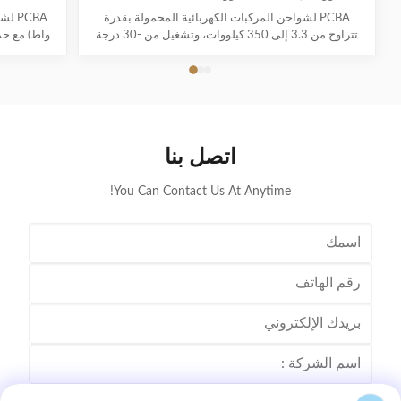
PCBA لشواحن المركبات الكهربائية المحمولة بقدرة
تتراوح من 3.3 إلى 350 كيلووات، وتشغيل من -30 درجة
مئوية إلى 50 درجة مئوية، وأنظمة حماية متعددة، وضمان
لمدة 1-3 سنوات. يدعم جميع موديلات EV الرئيسية مع
سهولة التوصيل والشحن.
اتصل بنا
You Can Contact Us At Anytime!